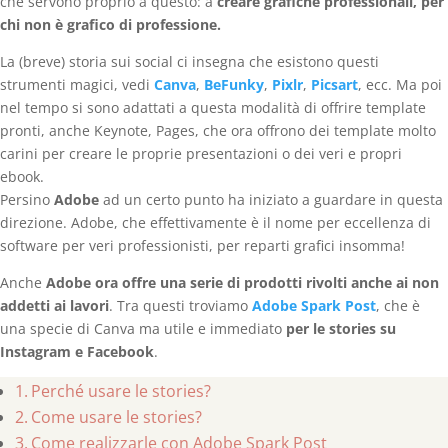
che servono proprio a questo: a
creare grafiche professionali, per
chi non è grafico di professione.
La (breve) storia sui social ci insegna che esistono questi
strumenti magici, vedi
Canva
,
BeFunky
,
Pixlr
,
Picsart
, ecc. Ma poi
nel tempo si sono adattati a questa modalità di offrire template
pronti, anche Keynote, Pages, che ora offrono dei template molto
carini per creare le proprie presentazioni o dei veri e propri
ebook.
Persino
Adobe
ad un certo punto ha iniziato a guardare in questa
direzione. Adobe, che effettivamente è il nome per eccellenza di
software per veri professionisti, per reparti grafici insomma!
Anche
Adobe ora offre una serie di prodotti rivolti anche ai non
addetti ai lavori
. Tra questi troviamo
Adobe Spark Post
, che è
una specie di Canva ma utile e immediato
per le stories su
Instagram e Facebook
.
Perché usare le stories?
Come usare le stories?
Come realizzarle con Adobe Spark Post